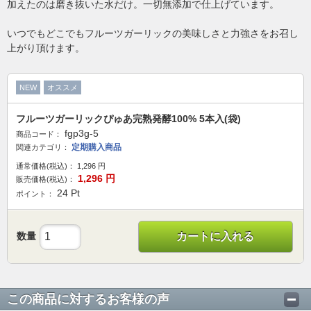
加えたのは磨き抜いた水だけ。一切無添加で仕上げています。
いつでもどこでもフルーツガーリックの美味しさと力強さをお召し
上がり頂けます。
NEW
オススメ
フルーツガーリックぴゅあ完熟発酵100% 5本入(袋)
fgp3g-5
商品コード：
定期購入商品
関連カテゴリ：
通常価格(税込)：
1,296
円
1,296
円
販売価格(税込)：
24
Pt
ポイント：
数量
カートに入れる
この商品に対するお客様の声